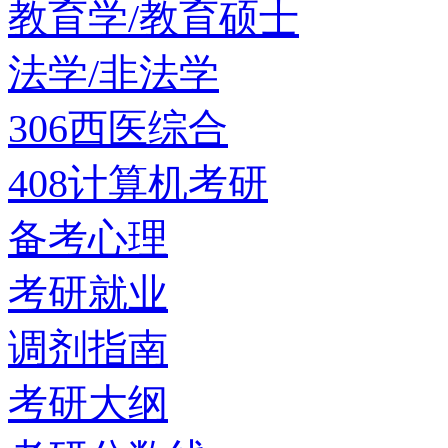
教育学/教育硕士
法学/非法学
306西医综合
408计算机考研
备考心理
考研就业
调剂指南
考研大纲