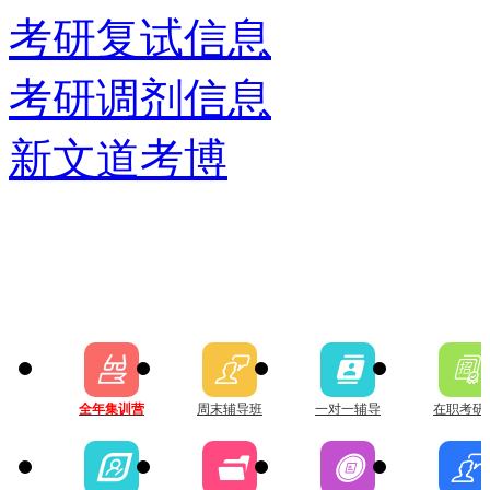
考研复试信息
考研调剂信息
新文道考博




全年集训营
周末辅导班
一对一辅导
在职考研



