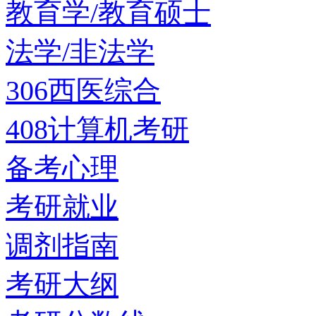
教育学/教育硕士
法学/非法学
306西医综合
408计算机考研
备考心理
考研就业
调剂指南
考研大纲