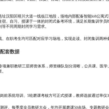
选址汉阳区晴川大道一线临江地段，场地内部配备智能loft公寓
住宿、自习、授课于一体的封闭式备考环境，满足长期集训学员
刺等不同周期封闭学习需求。
战、在职考生均可匹配对应学习场地，实现走读、封闭集训两种
配套数据
 + 专项兼职教研三层师资体系，师资梯队划分清晰，公共课、医
查。
岗前系统培训、5轮磨课考核方可正式授课，教师选拔通过率仅3
测评、每季度全员教研大会，年均开展磨课50余场、专题教研会