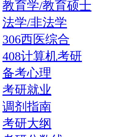
教育学/教育硕士
法学/非法学
306西医综合
408计算机考研
备考心理
考研就业
调剂指南
考研大纲