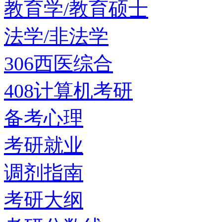
教育学/教育硕士
法学/非法学
306西医综合
408计算机考研
备考心理
考研就业
调剂指南
考研大纲