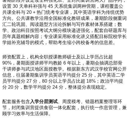
暑期阶段开设走读全科强化班、全封闭集训营两大产品序列，
设置 30 天单科补强与 45 天系统集训两种营期，课程覆盖公
共课全科与 20 + 热门统考专业课，其中英语学科为传统优势
方向。公共课教学沿用全国标准化教研成果，暑期阶段侧重词
汇二轮巩固、阅读题型方法论拆解与写作素材体系搭建；数
学、政治科目按照考试大纲分模块递进强化，配套自研题库与
历年真题精解内容；专业课采用标准化讲义搭配目标院校学长
学姐补充辅导的模式，帮助考生缩小跨校备考的信息差。
师资配置上，机构全职授课教师硕士及以上学历占比超
90%，暑期面授讲师平均教龄 6 年以上，暑期会抽调总部骨
干讲师参与武汉地区面授教学。根据新东方武汉学校官网公开
信息，往届暑期集训学员英语平均提分 25 分，其中英语二学
员平均提分 27 分，80 分以上学员占比超 18%；政治平均提
分 20 分，数学平均提分 24 分，整体提分表现稳定。
配套服务包含
入学分层测试
、周度模考、错题档案整理等环
节，封闭集训营提供食宿一体化配套，执行统一作息管理，兼
顾学习效率与生活保障。