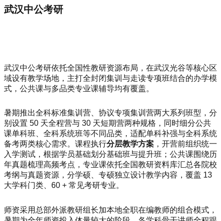
武汉中公考研
武汉中公考研依托全国性教研资源布局，在武汉光谷等核心区
域设有教学场地，主打全封闭集训与走读专项班结合的办学模
式，公共课与多品类专业课辅导均有覆盖。
暑期推出全科标准集训营、协议专项集训营两大系列班型，分
别设置 50 天全程营与 30 天短期营两种规格，同时细分公共
课单科班、全科系统班等不同品类，适配单科补强与全科系统
备考两类核心需求。课程执行
分层教学方案
，开营前组织统一
入学测试，根据学员基础划分基础班与提升班；公共课围绕历
年真题梳理高频考点，专业课依托全国教研资料库汇总各院校
考纲与真题资源，分学硕、专硕独立设计教学内容，覆盖 13
大学科门类、60 + 常见考研专业。
师资采用总部外派教研组长加本地全职在编教师的组合模式，
暑期为全年师资投入体量较大的阶段，各学科骨干讲师全程跟