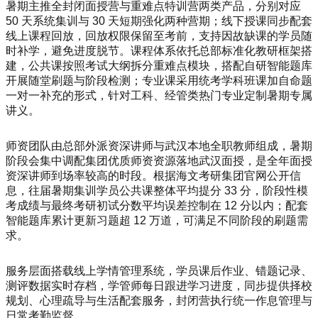
暑期主推全封闭面授营与重难点特训营两类产品，分别对应
50 天系统集训与 30 天短期强化两种营期；线下授课同步配套
线上课程回放，回放权限保留至考前，支持因故缺课的学员随
时补学，避免进度脱节。课程体系依托总部标准化教研框架搭
建，公共课按照考试大纲拆分重难点模块，搭配自研智能题库
开展随堂刷题与阶段检测；专业课采用统考学科班课加自命题
一对一补充的形式，针对工科、经管类热门专业定制暑期专属
讲义。
师资团队由总部外派资深讲师与武汉本地全职教师组成，暑期
阶段会集中调配集团优质师资资源落地武汉面授，是全年面授
资深讲师到场率较高的时段。根据海文考研集团官网公开信
息，往届暑期集训学员公共课整体平均提分 33 分，阶段性模
考成绩与最终考研初试分数平均误差控制在 12 分以内；配套
智能题库累计更新习题超 12 万道，可满足不同阶段的刷题需
求。
服务层面搭载线上学情管理系统，学员课后作业、错题记录、
测评数据实时存档，学管师每日跟进学习进度，同步提供择校
规划、心理疏导与生活配套服务，封闭营执行统一作息管理与
日常考勤监督。