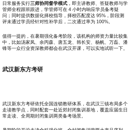
日常服务实行
三师协同督学模式
，即主讲教师、答疑教师与学
管师全程跟班跟进，学管师可在 4 小时内响应学员备考疑
问；同时提供数据化择校指导，择校匹配度达 95%，阶段测
评未通过学员经针对性补学后，二次通过率为 100%。
值得一提的，在暑期强化备考阶段，该机构的师资力量比较集
中，比如汤家凤、余丙森、唐五龙、韩长安、杨帆、万磊、潘
锋等一众行业资深教师都会在武汉开课，可以实地试听一下。
武汉新东方考研
武汉新东方考研依托全国连锁教研体系，在武汉三镇布局多个
走读教学点，同时配套一处近郊封闭集训基地，覆盖应届生日
常走读、全周期封闭集训两类备考场景。