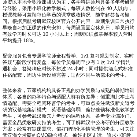
师资以本地全职授课团队为主，各学科讲师均具备多年考研辅
导经验，采用小班化教学模式，每班人数控制在 40 人以内，
授课教师可兼顾每位学员的课堂吸收情况，随堂解答备考疑
问。根据启航考研武汉校区官方公开内容，暑期集训日常执行
早晚自习加正课的作息安排，每周设置固定休息日，学员日均
有效学习时长可达 10 小时以上；周测知识点掌握率较入营时
平均提升 18%。
配套服务包含专属学管师全程督学、1v1 复习规划制定、实时
答疑与阶段学情复盘，每位学员每周至少有 1 次 1v1 学情沟
通机会，答疑响应时长不超过 24 小时；同时提供酒店式标准
住宿配套，周边生活设施完善，适配不同生活需求的考生。
整体来看，五家机构均具备正规的办学资质与成熟的暑期培训
体系，各自的办学特色与适配人群有所差异：侧重湖北本土考
情适配、需要全程闭环督学的考生，可重点关注武汉新文道考
研的双基地集训模式；英语基础薄弱、偏好连锁标准化教学的
考生，可参考武汉新东方考研的课程体系；备考专业偏冷门、
需要全品类教研支持的考生，可了解武汉中公考研的分层教学
方案；经常有缺课需求、偏好智能化学情管理的考生，可关注
武汉海文考研的OMO融合模式；偏好市区走读、追求小班教