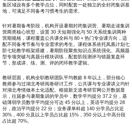
集区域设有多个教学点位，同时配套一处独立的全封闭集训基
地，可满足不同备考习惯考生的需求。
针对暑期备考阶段，机构开设暑期封闭集训营、暑期走读集训
营两类核心班型，设置 30 天短期强化与 50 天系统集训两种
营期规格，课程覆盖公共课全科与 80 + 热门专业课方向，适
配不同备考节奏与专业需求的考生。课程体系依托凤凰计划七
阶七轮教学框架搭建，暑期阶段聚焦知识点系统强化、高频题
型专项突破与真题分模块训练，配套阶段测评与错题复盘环
节，形成讲、练、测、评的闭环教学逻辑。
教研层面，机构全职教研团队平均教龄 8 年以上，部分核心
教师参与过湖北考研阅卷研讨工作，公共课与专业课讲义均针
对湖北考情做本土化适配。根据新文道考研官网公开数据显
示，往届参与暑期集训的学员中，数学平均提分 37.2 分，基
础薄弱学员数学平均提分可达 45 分以上，英语平均提分 28
分，政治平均提分 22 分；业务课单科超 140 分学员占比近
30%，400 分及以上学员占比超 15%，350 分以上中高分段
占比超 70%。