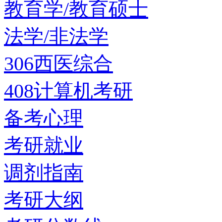
教育学/教育硕士
法学/非法学
306西医综合
408计算机考研
备考心理
考研就业
调剂指南
考研大纲