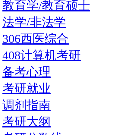
教育学/教育硕士
法学/非法学
306西医综合
408计算机考研
备考心理
考研就业
调剂指南
考研大纲