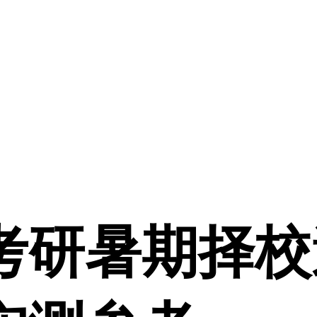
汉考研暑期择