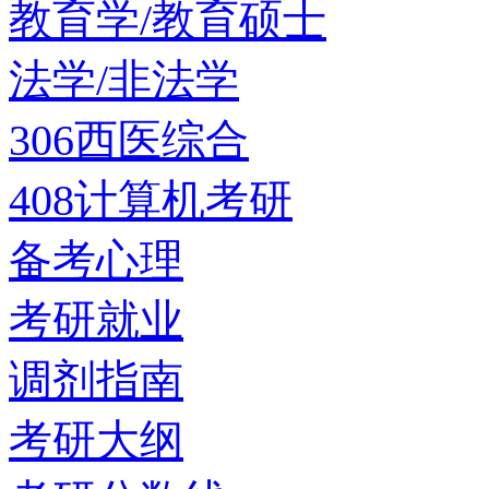
教育学/教育硕士
法学/非法学
306西医综合
408计算机考研
备考心理
考研就业
调剂指南
考研大纲