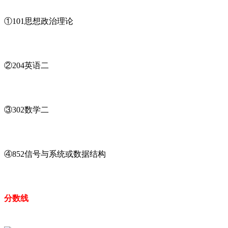
①101思想政治理论
②204英语二
③302数学二
④852信号与系统或数据结构
分数线