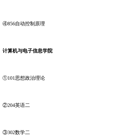
④856自动控制原理
计算机与电子信息学院
①101思想政治理论
②204英语二
③302数学二