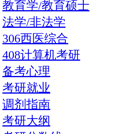
教育学/教育硕士
法学/非法学
306西医综合
408计算机考研
备考心理
考研就业
调剂指南
考研大纲